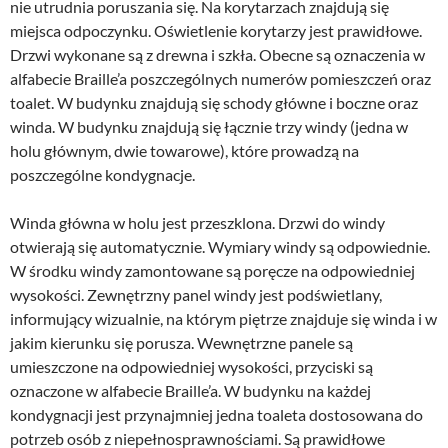
nie utrudnia poruszania się. Na korytarzach znajdują się 
miejsca odpoczynku. Oświetlenie korytarzy jest prawidłowe. 
Drzwi wykonane są z drewna i szkła. Obecne są oznaczenia w 
alfabecie Braille’a poszczególnych numerów pomieszczeń oraz 
toalet. W budynku znajdują się schody główne i boczne oraz 
winda. W budynku znajdują się łącznie trzy windy (jedna w 
holu głównym, dwie towarowe), które prowadzą na 
poszczególne kondygnacje.
Winda główna w holu jest przeszklona. Drzwi do windy 
otwierają się automatycznie. Wymiary windy są odpowiednie. 
W środku windy zamontowane są poręcze na odpowiedniej 
wysokości. Zewnętrzny panel windy jest podświetlany, 
informujący wizualnie, na którym piętrze znajduje się winda i w 
jakim kierunku się porusza. Wewnętrzne panele są 
umieszczone na odpowiedniej wysokości, przyciski są 
oznaczone w alfabecie Braille’a. W budynku na każdej 
kondygnacji jest przynajmniej jedna toaleta dostosowana do 
potrzeb osób z niepełnosprawnościami. Są prawidłowe 