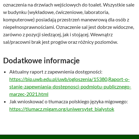
oznaczenia na drzwiach wejściowych do toalet. Wszystkie sale 
w budynku (wykładowe, ćwiczeniowe, laboratoria, 
komputerowe) posiadają przestrzeń manewrową dla osób z 
niepełnosprawnościami. Oznaczenie sal jest dobrze widoczne, 
zarówno z pozycji siedzącej, jak i stojącej. Wewnątrz 
sal/pracowni brak jest progów oraz różnicy poziomów.
Dodatkowe informacje
Aktualny raport z zapewnienia dostępności:
https://bip.uwb.edu.pl/uwb/ogloszenia/15380,Raport-o-
stanie-zapewniania-dostepnosci-podmiotu-publicznego-
marzec-2021.html
Jak wnioskować o tłumacza polskiego języka migowego:
https://tlumacz.migam.org/uniwersytet_bialystok