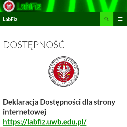
Przejdź
do
Szukaj
treści
LabFiz
MENU
GŁÓWN
DOSTĘPNOŚĆ
Deklaracja Dostępności dla strony
internetowej
https://labfiz.uwb.edu.pl/