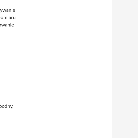
tywanie
pomiaru
dowanie
bodny,