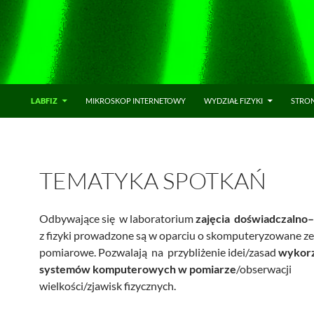
LABFIZ
MIKROSKOP INTERNETOWY
WYDZIAŁ FIZYKI
STRO
TEMATYKA SPOTKAŃ
Odbywające się w laboratorium
zajęcia doświadczaln
z fizyki prowadzone są w oparciu o skomputeryzowane z
pomiarowe. Pozwalają na przybliżenie idei/zasad
wykorz
systemów komputerowych w pomiarze
/obserwacji
wielkości/zjawisk fizycznych.