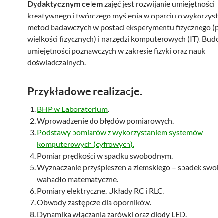
Dydaktycznym celem
zajęć jest rozwijanie umiejętności
kreatywnego i twórczego myślenia w oparciu o wykorzys
metod badawczych w postaci eksperymentu fizycznego (
wielkości fizycznych) i narzędzi komputerowych (IT). Bu
umiejętności poznawczych w zakresie fizyki oraz nauk
doświadczalnych.
Przykładowe realizacje.
BHP w Laboratorium
.
Wprowadzenie do błędów pomiarowych.
Podstawy pomiarów z wykorzystaniem systemów
komputerowych (cyfrowych).
Pomiar prędkości w spadku swobodnym.
Wyznaczanie przyśpieszenia ziemskiego – spadek swo
wahadło matematyczne.
Pomiary elektryczne. Układy RC i RLC.
Obwody zastępcze dla oporników.
Dynamika włączania żarówki oraz diody LED.