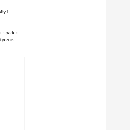
iły i
u: spadek
tyczne.