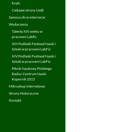
fizyki
Ciekawe strony UwB
Samouczki w internecie
Wydarzenia
Talenty XXI wieku w
pracowni Labfiz
XIII Podlaski Festiwal Nauki i
Sztuki w pracowni LabFiz
XIV Podlaski Festiwal Nauki i
Sztuki w pracowni LabFiz
Piknik Naukowy Polskiego
Radia i Centrum Nauki
Kopernik 2015
Mikroskop internetowy
Strony Historyczne
Kontakt