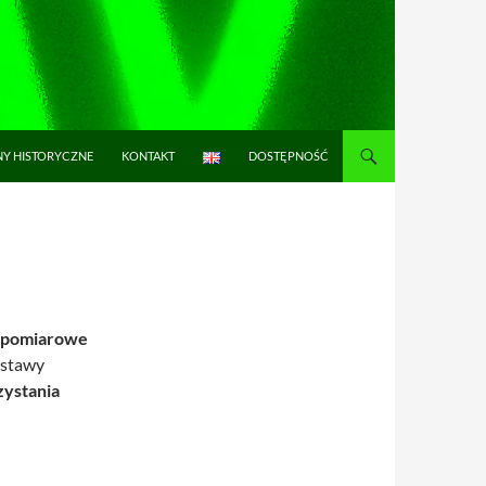
NY HISTORYCZNE
KONTAKT
DOSTĘPNOŚĆ
o–pomiarowe
estawy
ystania