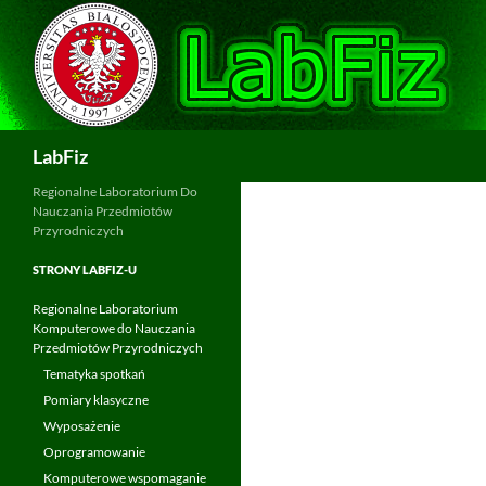
Przejdź
do
treści
Szukaj
LabFiz
Regionalne Laboratorium Do
Nauczania Przedmiotów
Przyrodniczych
STRONY LABFIZ-U
Regionalne Laboratorium
Komputerowe do Nauczania
Przedmiotów Przyrodniczych
Tematyka spotkań
Pomiary klasyczne
Wyposażenie
Oprogramowanie
Komputerowe wspomaganie