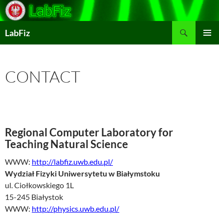
Skip
to
Search
content
LabFiz
PRIMAR
MENU
CONTACT
Regional Computer Laboratory for
Teaching Natural Science
WWW:
http://labfiz.uwb.edu.pl/
Wydział Fizyki Uniwersytetu w Białymstoku
ul. Ciołkowskiego 1L
15-245 Białystok
WWW:
http://physics.uwb.edu.pl/